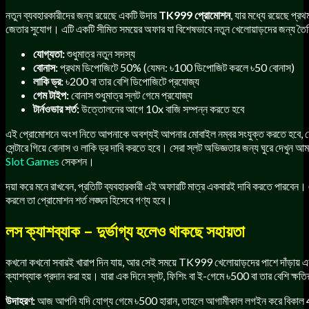
নতুন ব্যবহারকারীদের জন্য রয়েছে একটি উদার
TK999 প্রোমোশন
, যার মধ্যে রয়েছে প্
জেতার সুযোগ। এটি একটি সীমিত সময়ের অফার যা বিশেষভাবে নতুন খেলোয়াড়দের জন্য তৈর
যোগ্যতা:
শুধুমাত্র নতুন সদস্য
বোনাস:
প্রথম ডিপোজিটে 50% (যেমন: ৳100 ডিপোজিট করলে ৳50 বোনাস)
লাকি ড্র:
৳200 বা তার বেশি ডিপোজিটে প্রযোজ্য
গেম টাইপ:
বোনাস শুধুমাত্র স্লট গেমে প্রযোজ্য
টার্নওভার শর্ত:
উত্তোলনের আগে 10x বাজি সম্পন্ন করতে হবে
এই প্রোমোশনে অংশ নিতে আপনাকে অবশ্যই আপনার মোবাইল নম্বর সংযুক্ত করতে হবে, যেক
সেন্টারে গিয়ে বোনাস ও লাকি ড্র দাবি করতে হবে। সেরা স্লট অভিজ্ঞতার জন্য ঘুরে দেখুন আ
Slot Games
সেকশন।
দয়া করে মনে রাখবেন, প্রতিটি ব্যবহারকারী এই অফারটি মাত্র একবারই দাবি করতে পারবেন। 
করলে তা প্রোমোশন শর্ত লঙ্ঘন হিসেবে গণ্য হবে।
লস ক্যাশব্যাক – দুর্ভাগ্য হলেও থাকছে সহায়তা
কখনো কখনো সবারই খারাপ দিন যায়, আর সেই সময়ে TK999 খেলোয়াড়দের পাশে দাঁড়ায় 
ক্যাশব্যাক প্রদান করা হয়। যারা এক দিনে স্লট, ফিশিং বা ই-গেমে ৳500 বা তার বেশি ক্ষতির
উদাহরণ:
আজ আপনি যদি যোগ্য গেমে ৳500 হারান, তাহলে আগামীকাল লগইন করে বিকাল