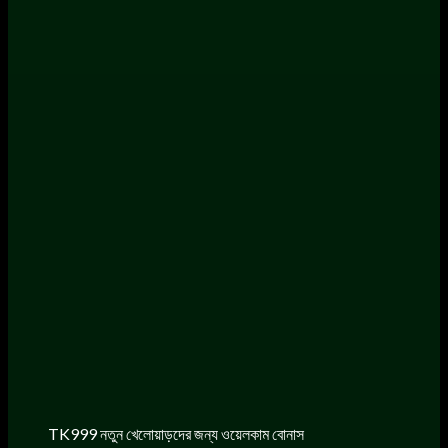
TK999 নতুন খেলোয়াড়দের জন্য ওয়েলকাম বোনাস