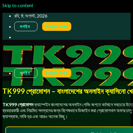
Skip to content
রবি, 9, অগাস্ট, 2026
লগইন
নিবন্ধন করুন
লগইন
নিবন্ধন করুন
TK999 প্রোমোশন – বাংলাদেশের অনলাইন ক্যাসিনো খেলো
TK999 প্রোমোশন
ক্যাম্পেইন বাংলাদেশের অনলাইন গেমিং জগতে বর্তমানে সবচেয়ে উত
ব্যবহারকারী এবং নিয়মিত সদস্যদের জন্য বিশেষভাবে ডিজাইন করা প্রোমোশনাল অফার চালু 
ক্যাশব্যাক, লাকি ড্র এবং আরও অনেক কিছু।