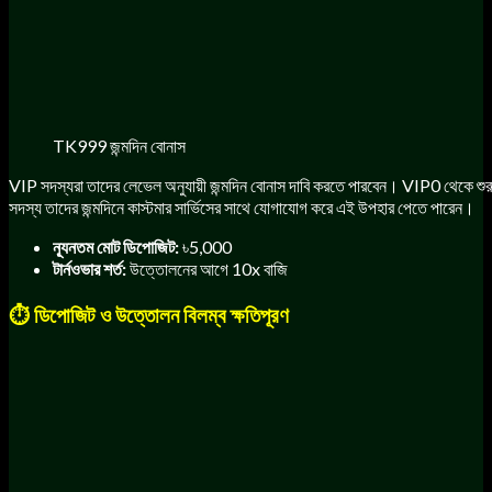
TK999 জন্মদিন বোনাস
VIP সদস্যরা তাদের লেভেল অনুযায়ী জন্মদিন বোনাস দাবি করতে পারবেন। VIP0 থেকে 
সদস্য তাদের জন্মদিনে কাস্টমার সার্ভিসের সাথে যোগাযোগ করে এই উপহার পেতে পারেন।
ন্যূনতম মোট ডিপোজিট:
৳5,000
টার্নওভার শর্ত:
উত্তোলনের আগে 10x বাজি
⏱️ ডিপোজিট ও উত্তোলন বিলম্ব ক্ষতিপূরণ