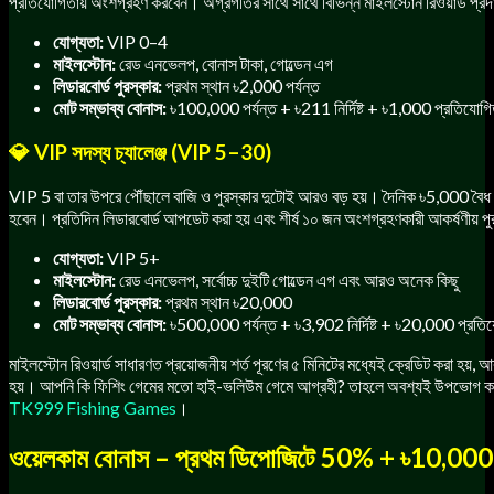
প্রতিযোগিতায় অংশগ্রহণ করবেন। অগ্রগতির সাথে সাথে বিভিন্ন মাইলস্টোন রিওয়ার্ড প্রদান 
যোগ্যতা:
VIP 0–4
মাইলস্টোন:
রেড এনভেলপ, বোনাস টাকা, গোল্ডেন এগ
লিডারবোর্ড পুরস্কার:
প্রথম স্থান ৳2,000 পর্যন্ত
মোট সম্ভাব্য বোনাস:
৳100,000 পর্যন্ত + ৳211 নির্দিষ্ট + ৳1,000 প্রতিযোগি
💎 VIP সদস্য চ্যালেঞ্জ (VIP 5–30)
VIP 5 বা তার উপরে পৌঁছালে বাজি ও পুরস্কার দুটোই আরও বড় হয়। দৈনিক ৳5,000 বৈধ ব
হবেন। প্রতিদিন লিডারবোর্ড আপডেট করা হয় এবং শীর্ষ ১০ জন অংশগ্রহণকারী আকর্ষণীয় প
যোগ্যতা:
VIP 5+
মাইলস্টোন:
রেড এনভেলপ, সর্বোচ্চ দুইটি গোল্ডেন এগ এবং আরও অনেক কিছু
লিডারবোর্ড পুরস্কার:
প্রথম স্থান ৳20,000
মোট সম্ভাব্য বোনাস:
৳500,000 পর্যন্ত + ৳3,902 নির্দিষ্ট + ৳20,000 প্রতি
মাইলস্টোন রিওয়ার্ড সাধারণত প্রয়োজনীয় শর্ত পূরণের ৫ মিনিটের মধ্যেই ক্রেডিট করা হয়
হয়। আপনি কি ফিশিং গেমের মতো হাই-ভলিউম গেমে আগ্রহী? তাহলে অবশ্যই উপভোগ ক
TK999 Fishing Games
।
ওয়েলকাম বোনাস – প্রথম ডিপোজিটে 50% + ৳10,000 পর