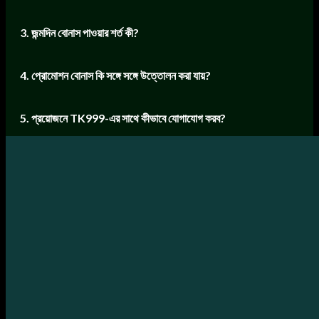
3. জন্মদিন বোনাস পাওয়ার শর্ত কী?
4. প্রোমোশন বোনাস কি সঙ্গে সঙ্গে উত্তোলন করা যায়?
5. প্রয়োজনে TK999-এর সাথে কীভাবে যোগাযোগ করব?